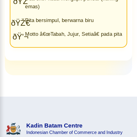
ðŸŽ
emas)
Pita bersimpul, berwarna biru
ðŸŽ€
Motto â€œTabah, Jujur, Setiaâ€ pada pita
ðŸ’¬
Kadin Batam Centre
Indonesian Chamber of Commerce and Industry