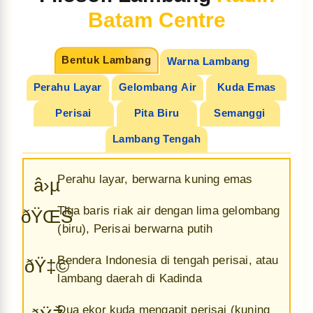
Batam Centre
Bentuk Lambang
Warna Lambang
Perahu Layar
Gelombang Air
Kuda Emas
Perisai
Pita Biru
Semanggi
Lambang Tengah
Perahu layar, berwarna kuning emas
â›µ
Tiga baris riak air dengan lima gelombang
ðŸŒŠ
(biru), Perisai berwarna putih
Bendera Indonesia di tengah perisai, atau
ðŸ‡©
lambang daerah di Kadinda
Dua ekor kuda mengapit perisai (kuning